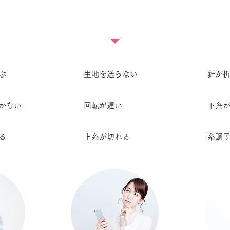
こんな時はご相談ください
ぶ
生地を送らない
針が
かない
回転が遅い
下糸
る
上糸が切れる
糸調