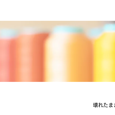
沢ミシン商会
壊れたま