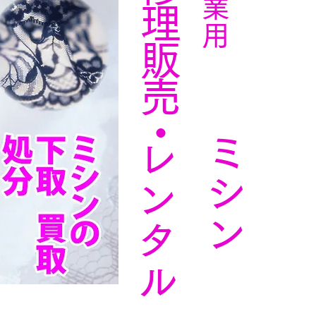
理
販
売
・
ミシン
レンタル
洋服・
い縫え